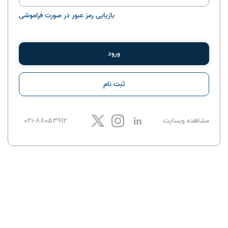
بازیابی رمز عبور در صورت فراموشی
ورود
ثبت نام
مشاهده وبسایت
021-88053912