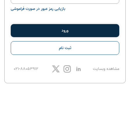
بازیابی رمز عبور در صورت فراموشی
ورود
ثبت نام
مشاهده وبسایت
021-88053912